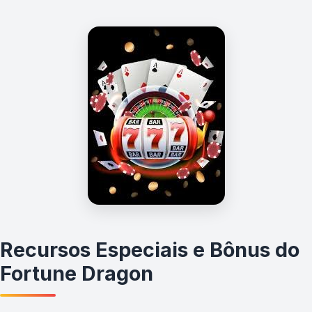
Recursos Especiais e Bônus do
Fortune Dragon