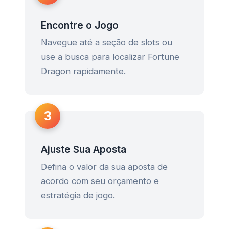
Encontre o Jogo
Navegue até a seção de slots ou
use a busca para localizar Fortune
Dragon rapidamente.
3
Ajuste Sua Aposta
Defina o valor da sua aposta de
acordo com seu orçamento e
estratégia de jogo.