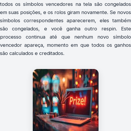
todos os símbolos vencedores na tela são congelados
em suas posições, e os rolos giram novamente. Se novos
símbolos correspondentes aparecerem, eles também
são congelados, e você ganha outro respin. Este
processo continua até que nenhum novo símbolo
vencedor apareça, momento em que todos os ganhos
são calculados e creditados.