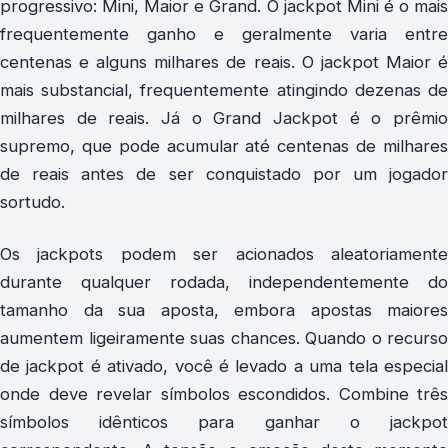
progressivo: Mini, Maior e Grand. O jackpot Mini é o mais
frequentemente ganho e geralmente varia entre
centenas e alguns milhares de reais. O jackpot Maior é
mais substancial, frequentemente atingindo dezenas de
milhares de reais. Já o Grand Jackpot é o prêmio
supremo, que pode acumular até centenas de milhares
de reais antes de ser conquistado por um jogador
sortudo.
Os jackpots podem ser acionados aleatoriamente
durante qualquer rodada, independentemente do
tamanho da sua aposta, embora apostas maiores
aumentem ligeiramente suas chances. Quando o recurso
de jackpot é ativado, você é levado a uma tela especial
onde deve revelar símbolos escondidos. Combine três
símbolos idênticos para ganhar o jackpot