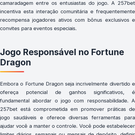
camaradagem entre os entusiastas do jogo. A 257bet
incentiva esta interação comunitária e frequentemente
recompensa jogadores ativos com bônus exclusivos e
convites para eventos especiais.
Jogo Responsável no Fortune
Dragon
Embora o Fortune Dragon seja incrivelmente divertido e
ofereça potencial de ganhos significativos, é
fundamental abordar o jogo com responsabilidade. A
257bet está comprometida em promover práticas de
jogo saudáveis e oferece diversas ferramentas para
ajudar você a manter o controle. Você pode estabelecer
limites diários, semanais ou mensais de depósito, definir