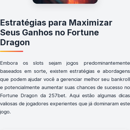
Estratégias para Maximizar
Seus Ganhos no Fortune
Dragon
Embora os slots sejam jogos predominantemente
baseados em sorte, existem estratégias e abordagens
que podem ajudar você a gerenciar melhor seu bankroll
e potencialmente aumentar suas chances de sucesso no
Fortune Dragon da 257bet. Aqui estão algumas dicas
valiosas de jogadores experientes que já dominaram este
jogo.